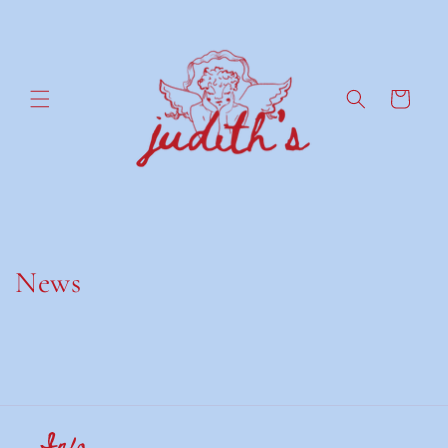
Ir
directamente
al contenido
Carrito
News
Info